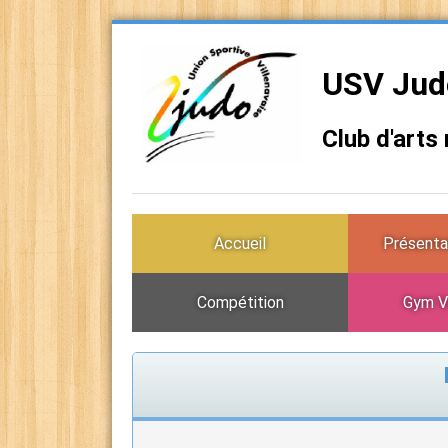
USV Judo
Club d'arts
Accueil
Présenta
Compétition
Gym V