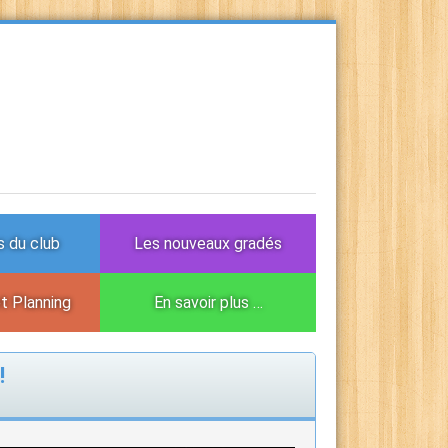
 du club
Les nouveaux gradés
et Planning
En savoir plus …
!