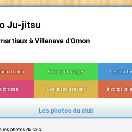
 Ju-jitsu
 martiaux à Villenave d'Ornon
tion du club
Sorties et stages
Les photos
olontaire
Les dates à retenir
Inscription 
Les photos du club
s les photos du club