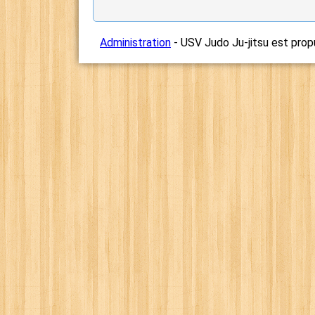
Administration
- USV Judo Ju-jitsu est prop