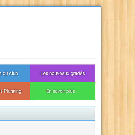
 du club
Les nouveaux gradés
et Planning
En savoir plus …