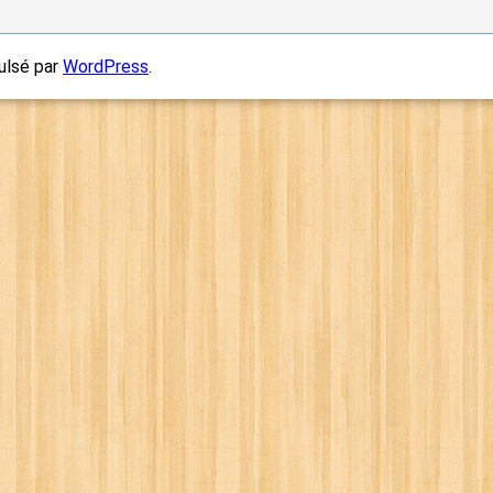
ulsé par
WordPress
.