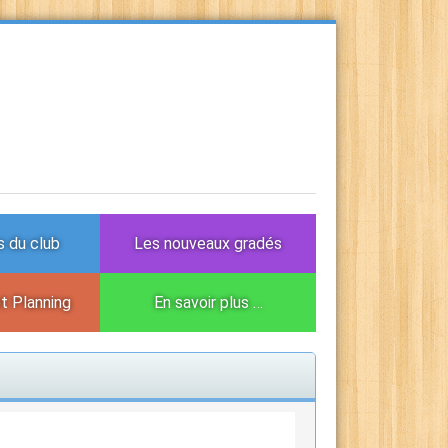
 du club
Les nouveaux gradés
et Planning
En savoir plus …