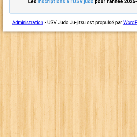
Les
inscriptions à l’USV judo
pour l’année 2026-
Administration
- USV Judo Ju-jitsu est propulsé par
WordP