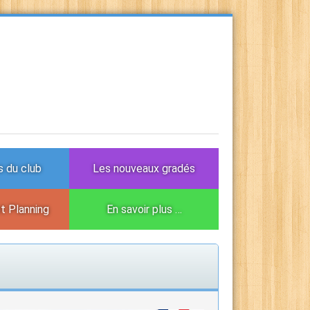
 du club
Les nouveaux gradés
et Planning
En savoir plus …